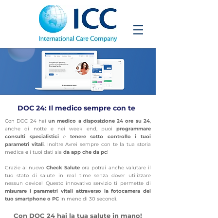
DOC 24: Il medico sempre con te
Con DOC 24 hai
un medico a disposizione 24 ore su 24
,
anche di notte e nei week end, puoi
programmare
consulti specialistici
e
tenere sotto controllo i tuoi
parametri vitali
. Inoltre Avrei sempre con te la tua storia
medica e i tuoi dati sia
da app che da pc
!
Grazie al nuovo
Check Salute
ora potrai anche valutare il
tuo stato di salute in real time senza dover utilizzare
nessun device! Questo innovativo servizio ti permette di
misurare i parametri vitali attraverso la fotocamera del
tuo smartphone o PC
in meno di 30 secondi.
Con DOC 24 hai la tua salute in mano!